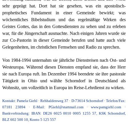
sehr geprägt hat. Dort hat sie gesehen, was ein apostolisch-
prophetisches Fundament in einer Gemeinde bewirkt; was
wöchentliches Bibelstudium und das regelmäßige Wirken des
Geistes Gottes, das in den Gottesdiensten zu sehen und zu erleben
war, für die Jüngerschaft ausmachte.
Nach einigen Jahren wurde sie
zur Co-Pastorin in dieser Gemeinde berufen und hatte auch viele
Gelegenheiten, im christlichen Fernsehen und Radio zu sprechen.
Von 1984-1994 unternahm sie jährliche Dienstreisen nach Ost- und
Westeuropa. Während diesen Diensten empfand sie, dass der Herr
sie nach Europa ruft. Im Dezember 1994 beendete sie ihre pastorale
Tätigkeit in Ohio und wählte Schorndorf in Deutschland als
Wohnsitz, um vollzeitlich in Europa im Reise-Lehrdienst zu wirken.
Kontakt: Pamela Giehl · Rehhaldenweg 37 · D-73614 Schorndorf
·
Telefon/Fax:
07181 23894 · E-Mail: PGiehl@startmail.com · www.pamgiehl.com ·
Bankverbindung: IBAN: DE26 6025 0010 0005 1255 57, KSK Schorndorf,
BLZ 602 500 10, Konto 5 125 557