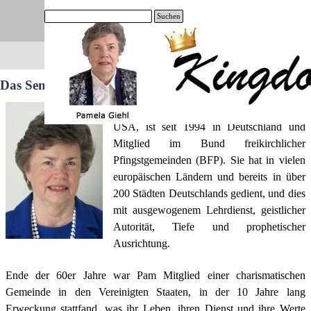
Direkt zum Seiteninhalt
Suchen
Menü überspringen
Suchen
Das Seminar Team von Kingdom Life NOW e.V.
Pamela Giehl
(Jg. 1947) - Pastorin aus den
USA, ist seit 1994 in Deutschland und
Mitglied im Bund freikirchlicher
Pfingstgemeinden (BFP). Sie hat in vielen
europäischen Ländern und bereits in über
200 Städten Deutschlands gedient, und dies
mit ausgewogenem Lehrdienst, geistlicher
Autorität, Tiefe und prophetischer
Ausrichtung.
Ende der 60er Jahre war Pam Mitglied einer charismatischen
Gemeinde in den Vereinigten Staaten, in der 10 Jahre lang
Erweckung stattfand, was ihr Leben, ihren Dienst und ihre Werte